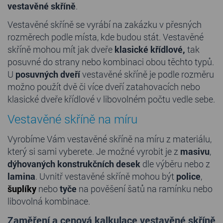
vestavěné skříně
.
Vestavěné skříně se vyrábí na zakázku v přesných
rozměrech podle místa, kde budou stát. Vestavěné
skříně mohou mít jak dveře
klasické
křídlové,
tak
posuvné do strany nebo kombinaci obou těchto typů.
U
posuvných dveří
vestavěné skříně je podle rozměru
možno použít dvě či více dveří zatahovacích nebo
klasické dveře křídlové v libovolném počtu vedle sebe.
Vestavěné skříně na míru
Vyrobíme Vám vestavěné skříně na míru z materiálu,
který si sami vyberete. Je možné vyrobit je z
masivu
,
dýhovaných konstrukčních desek
dle výběru nebo z
lamina
. Uvnitř vestavěné skříně mohou být
police
,
šuplíky
nebo
tyče
na pověšení šatů na ramínku nebo
libovolná kombinace.
Zaměření a cenová kalkulace vestavěné skříně