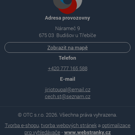
Adresa provozovny
Nárameč 9
675 03 Budišov u Třebíče
Zobrazit na mapě
Telefon
+420 777 165 588
E-mail
jiriotoupal@email.cz
cech.st@seznam.cz
© OTC s.r.o. 2026. Všechna práva vyhrazena.
Tvorba e-shopu
,
tvorba webových stránek
a
optimalizace
pro vyhledávače
-
www.webstranky.cz