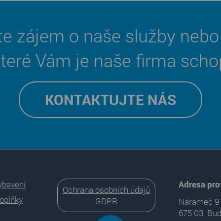
te zájem o naše služby nebo
které Vám je naše firma scho
KONTAKTUJTE NÁS
ybavení
Adresa pr
Ochrana osobních údajů
doplňky
GDPR
Nárameč 9
675 03 Bud