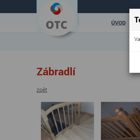
T
ÚVOD
Va
Záb
radlí
zpět