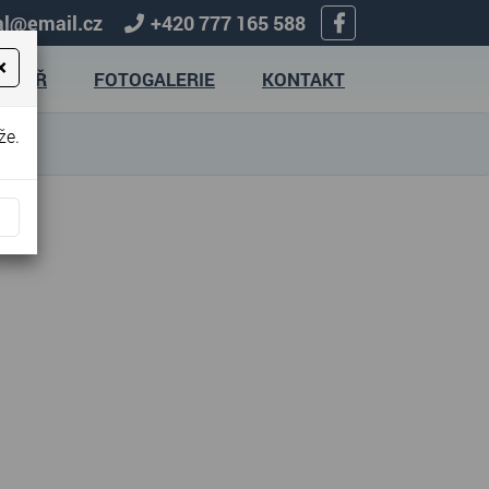
pal@email.cz
+420 777 165 588
×
ULÁŘ
FOTOGALERIE
KONTAKT
že.