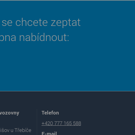
 se chcete zeptat
pna nabídnout:
ovozovny
Telefon
+420 777 165 588
išov u Třebíče
E-mail